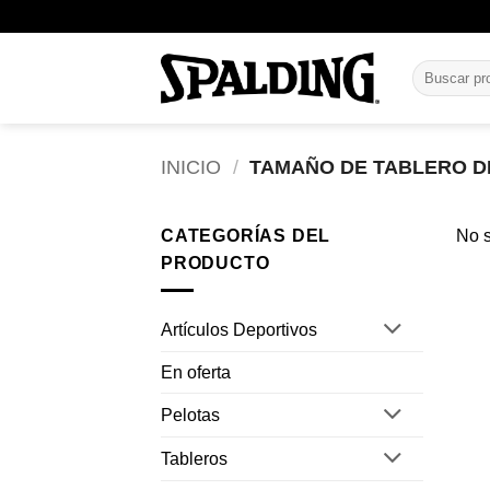
Saltar
al
contenido
Buscar
por:
INICIO
/
TAMAÑO DE TABLERO 
CATEGORÍAS DEL
No s
PRODUCTO
Artículos Deportivos
En oferta
Pelotas
Tableros