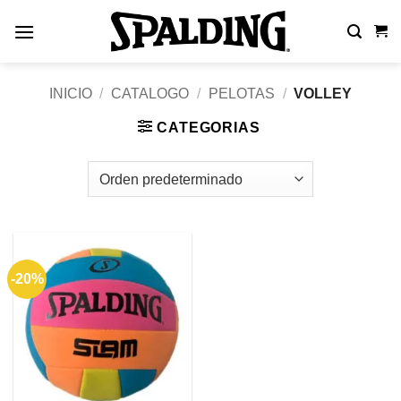
Saltar
al
contenido
INICIO
/
CATALOGO
/
PELOTAS
/
VOLLEY
CATEGORIAS
-20%